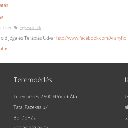
atás
ai
r User
Egyesületek
old Jóga és Terápiás Udvar
http://www.facebook.com/Aranyhol
atás
Terembérlés
I
Terembérlés 2.500 Ft/óra + Áfa
I
Tata, Fazekas u.4.
a
BorDóHáz
t