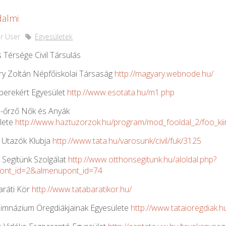
dalmi
r User
Egyesületek
 Térsége Civil Társulás
y Zoltán Népfőiskolai Társaság
http://magyary.webnode.hu/
erekért Egyesület
http://www.esotata.hu/m1.php
-őrző Nők és Anyák
lete
http://www.haztuzorzok.hu/program/mod_fooldal_2/foo_kii
t Utazók Klubja
http://www.tata.hu/varosunk/civil/fuk/3125
 Segítünk Szolgálat
http://www.otthonsegitunk.hu/aloldal.php?
ont_id=2&almenupont_id=74
aráti Kör
http://www.tatabaratikor.hu/
Gimnázium Öregdiákjainak Egyesülete
http://www.tataioregdiak.h