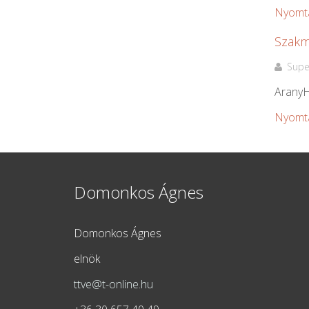
Nyomt
Szakm
Supe
AranyH
Nyomt
Domonkos Ágnes
Domonkos Ágnes
elnök
ttve@t-online.hu