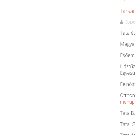
Társa
Supe
Tata és
Magyar
Esőemb
Háztűz
Egyesü
Felnőt
Otthon
menup
Tata B
Tatai 