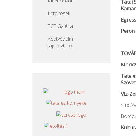
facebookon
Tatai 
Kamar
Letöltések
Egres
TCT Galéria
Peron 
Adatvédelmi
tájékoztató
TOVÁB
Móricz
Tata é
Szöve
Víz-Ze
http:/
Bordó
Kultur