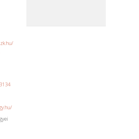
zk.hu/
/
/3134
gy.hu/
gyei