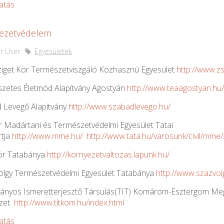
atás
ezetvédelem
r User
Egyesületek
ziget Kör Természetviszgáló Közhasznú Egyesület
http://www.zs
zetes Életmód Alapítvány Agostyán
http://www.teaagostyan.hu
 Levegő Alapítvány
http://www.szabadlevego.hu/
 Madártani és Természetvédelmi Egyesület Tatai
tja
http://www.mme.hu/
http://www.tata.hu/varosunk/civil/mme
ör Tatabánya
http://kornyezetvaltozas.lapunk.hu/
ölgy Természetvédelmi Egyesület Tatabánya
http://www.szazvol
nyos Ismeretterjesztő Társulás(TIT) Komárom-Esztergom Me
ezet
http://www.titkom.hu/index.html
atás