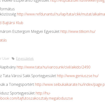
s Vidéke Eszperantó Egyesület
http://esptata.uw.hu/tevekenyseg
eformátus
zközösség
http://www.refdunantul.hu/lap/tata/cikk/mutat/alkalma
 Bajtársi Klub
márom Esztergom Megyei Egyesület
http://www.titkom.hu/
atás
r User
Egyesületek
 Alapítvány
http://www.tata.hu/varosunk/civil/aikido/2490
z Tata Városi Sakk Sportegyesület
http://www.geniuszse.hu/
kák a Tömegsportért
http://www.seibukaikarate.hu/index/page.
dusz Sportegyesület
http://hu-
ebook.com/tajfutoszakosztaly.megaloduszse