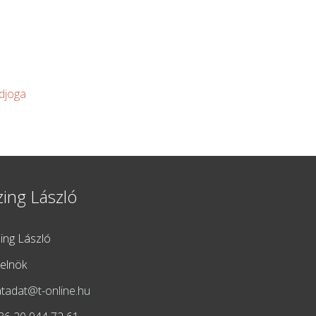
djoga
zing László
zing László
lelnök
atadat@t-online.hu