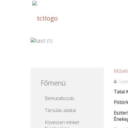
Művés
Főmenü
Supe
Tatai 
Bemutatkozás
Pötör
Társulás adatai
Eszter
Éneke
Kövessen minket