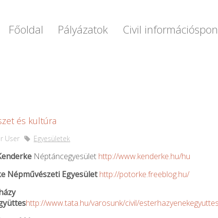
Főoldal
Pályázatok
Civil információspon
zet és kultúra
r User
Egyesületek
Kenderke
Néptáncegyesület
http://www.kenderke.hu/hu
ke Népművészeti
Egyesület
http://potorke.freeblog.hu/
házy
gyüttes
http://www.tata.hu/varosunk/civil/esterhazyenekegyutte