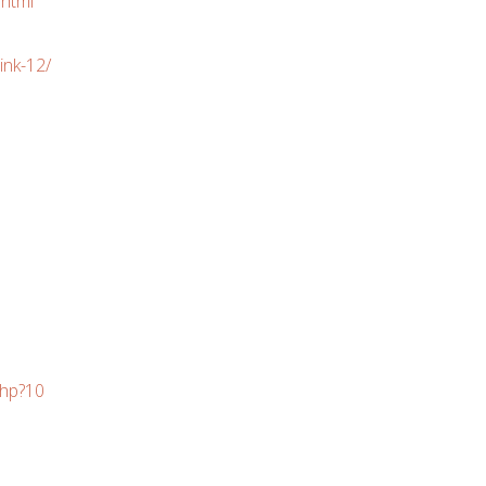
.html
ink-12/
php?10