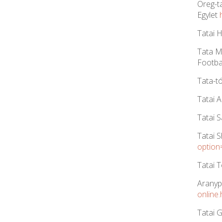
Öreg-ta
Egylet
Tatai 
Tata M
Footba
Tata-tó
Tatai 
Tatai 
Tatai 
option
Tatai 
Aranyp
online
Tatai 