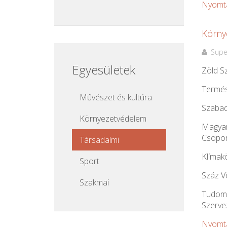
Nyomt
Körny
Supe
Egyesületek
Zöld S
Termés
Művészet és kultúra
Szabad
Környezetvédelem
Magyar
Csopor
Társadalmi
Klímak
Sport
Száz V
Szakmai
Tudomá
Szerv
Nyomt