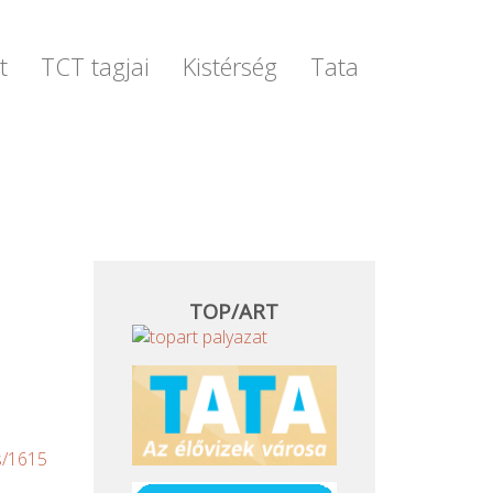
t
TCT tagjai
Kistérség
Tata
TOP/ART
s/1615