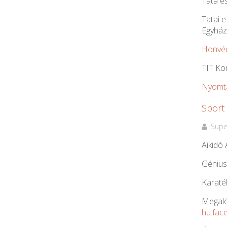
Tata é
Tatai 
Egyhá
Honvéd
TIT Ko
Nyomt
Sport
Supe
Aikidó
Génius
Karaté
Megaló
hu.fac