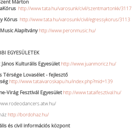
Szent Márton
aKórus
http://www.tata.hu/varosunk/civil/szentmartonkk/3117
sy Kórus
http://www.tata.hu/varosunk/civil/egressykorus/3113
Music Alapítvány
http://www.peronmusic.hu/
BI EGYESÜLETEK
 János Kulturális Egyesület
http://www.juanmoricz.hu/
s Térsége Lovasélet - fejlesztő
tség
http://www.tataivaroskapu.hu/index.php?mid=139
ne-Virág Fesztivál Egyesület
http://www.tataifesztival.hu/
/www.rodeodancers.atw.hu/
ház
http://bordohaz.hu/
ális és civil információs központ