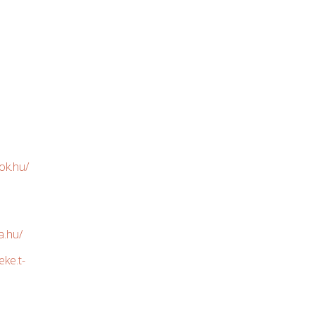
ok.hu/
ta.hu/
eke.t-