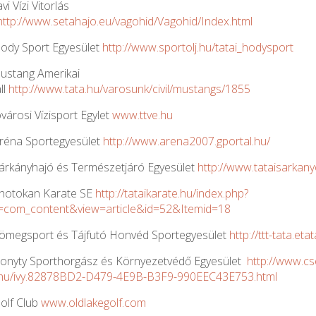
vi Vízi Vitorlás
http://www.setahajo.eu/vagohid/Vagohid/Index.html
Hody Sport Egyesület
http://www.sportolj.hu/tatai_hodysport
ustang Amerikai
ll
http://www.tata.hu/varosunk/civil/mustangs/1855
városi Vízisport Egylet
www.ttve.hu
Aréna Sportegyesület
http://www.arena2007.gportal.hu/
Sárkányhajó és Természetjáró Egyesület
http://www.tataisarkany
Shotokan Karate SE
http://tataikarate.hu/index.php?
=com_content&view=article&id=52&Itemid=18
Tömegsport és Tájfutó Honvéd Sportegyesület
http://ttt-tata.eta
onyty Sporthorgász és Környezetvédő Egyesület
http://www.cs
.hu/ivy.82878BD2-D479-4E9B-B3F9-990EEC43E753.html
Golf Club
www.oldlakegolf.com