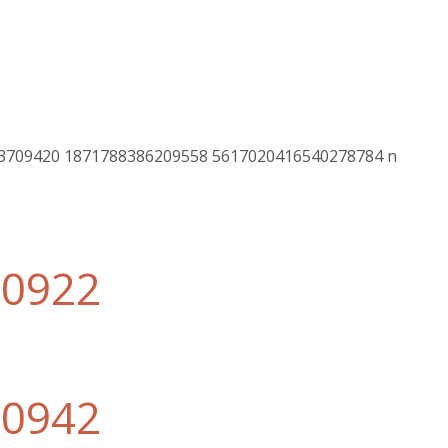
00922
00942