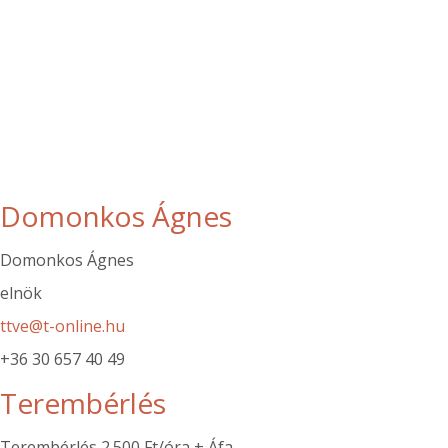
Domonkos Ágnes
Domonkos Ágnes
elnök
ttve@t-online.hu
+36 30 657 40 49
Terembérlés
Terembérlés 2.500 Ft/óra + Áfa