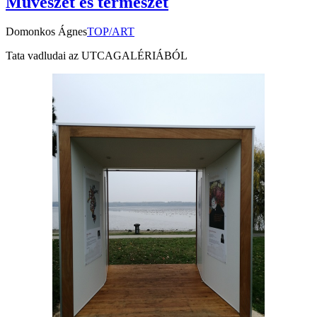
Művészet és természet
Domonkos Ágnes
TOP/ART
Tata vadludai az UTCAGALÉRIÁBÓL