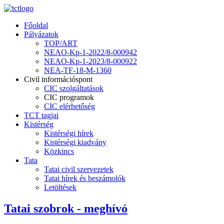
Főoldal
Pályázatok
TOP/ART
NEAO-Kp-1-2022/8-000942
NEAO-Kp-1-2023/8-000922
NEA-TF-18-M-1360
Civil információspont
CIC szolgáltatások
CIC programok
CIC elérhetőség
TCT tagjai
Kistérség
Kistérségi hírek
Kistérségi kiadvány
Közkincs
Tata
Tatai civil szervezetek
Tatai hírek és beszámolók
Letöltések
Tatai szobrok - meghívó