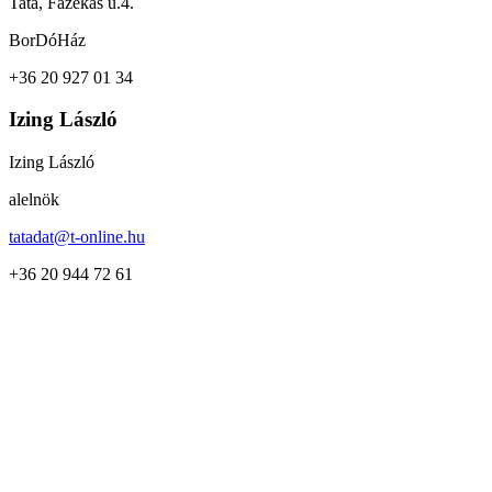
Tata, Fazekas u.4.
BorDóHáz
+36 20 927 01 34
Izing László
Izing László
alelnök
tatadat@t-online.hu
+36 20 944 72 61