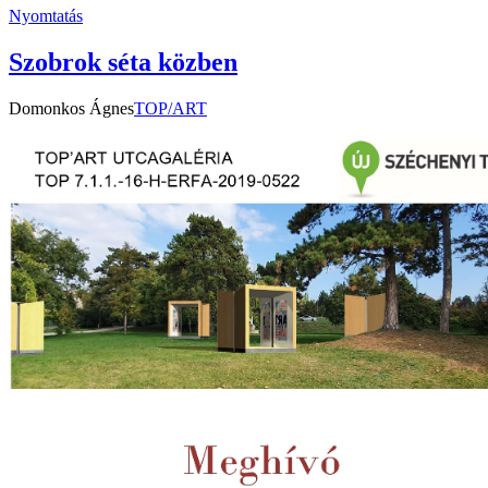
Nyomtatás
Szobrok séta közben
Domonkos Ágnes
TOP/ART