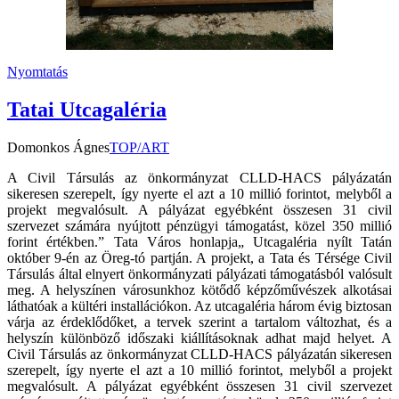
Nyomtatás
Tatai Utcagaléria
Domonkos Ágnes
TOP/ART
A Civil Társulás az önkormányzat CLLD-HACS pályázatán
sikeresen szerepelt, így nyerte el azt a 10 millió forintot, melyből a
projekt megvalósult. A pályázat egyébként összesen 31 civil
szervezet számára nyújtott pénzügyi támogatást, közel 350 millió
forint értékben.” Tata Város honlapja„ Utcagaléria nyílt Tatán
október 9-én az Öreg-tó partján. A projekt, a Tata és Térsége Civil
Társulás által elnyert önkormányzati pályázati támogatásból valósult
meg. A helyszínen városunkhoz kötődő képzőművészek alkotásai
láthatóak a kültéri installációkon. Az utcagaléria három évig biztosan
várja az érdeklődőket, a tervek szerint a tartalom változhat, és a
helyszín különböző időszaki kiállításoknak adhat majd helyet. A
Civil Társulás az önkormányzat CLLD-HACS pályázatán sikeresen
szerepelt, így nyerte el azt a 10 millió forintot, melyből a projekt
megvalósult. A pályázat egyébként összesen 31 civil szervezet