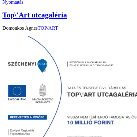
Nyomtatás
Top\'Art utcagaléria
Domonkos Ágnes
TOP/ART