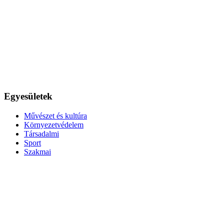
Egyesületek
Művészet és kultúra
Környezetvédelem
Társadalmi
Sport
Szakmai