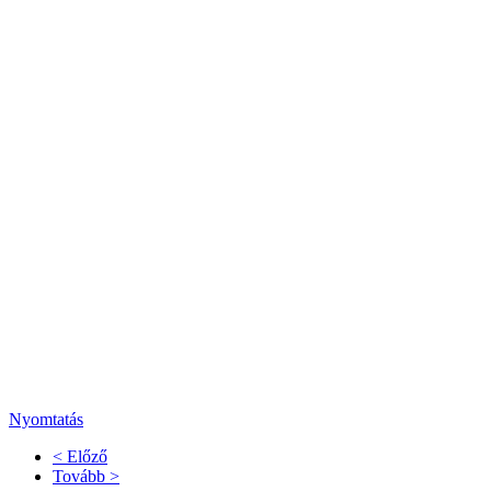
Nyomtatás
< Előző
Tovább >