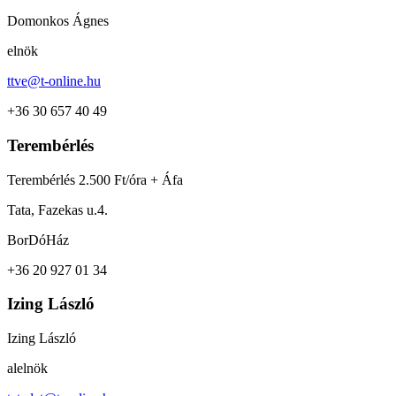
Domonkos Ágnes
elnök
ttve@t-online.hu
+36 30 657 40 49
Terembérlés
Terembérlés 2.500 Ft/óra + Áfa
Tata, Fazekas u.4.
BorDóHáz
+36 20 927 01 34
Izing László
Izing László
alelnök