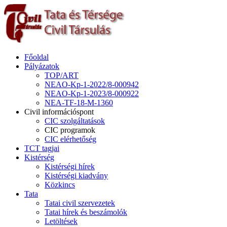
Főoldal
Pályázatok
TOP/ART
NEAO-Kp-1-2022/8-000942
NEAO-Kp-1-2023/8-000922
NEA-TF-18-M-1360
Civil információspont
CIC szolgáltatások
CIC programok
CIC elérhetőség
TCT tagjai
Kistérség
Kistérségi hírek
Kistérségi kiadvány
Közkincs
Tata
Tatai civil szervezetek
Tatai hírek és beszámolók
Letöltések