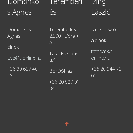
Domonko
Terembérl
Izing
s Ágnes
és
László
Domonkos
Terembérlés
Izing László
Ágnes
2.500 Ft/óra +
alelnök
Áfa
elnök
tatadat@t-
Tata, Fazekas
ttve@t-online.hu
online.hu
u.4.
+36 30 657 40
+36 20 944 72
BorDóHáz
49
61
+36 20 927 01
34