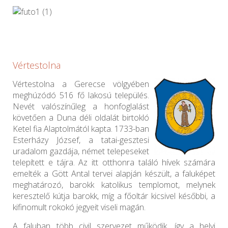
Vértestolna
Vértestolna a Gerecse völgyében
meghúzódó 516 fő lakosú település.
Nevét valószínűleg a honfoglalást
követően a Duna déli oldalát birtokló
Ketel fia Alaptolmától kapta. 1733-ban
Esterházy József, a tatai-gesztesi
uradalom gazdája, német telepeseket
telepített e tájra. Az itt otthonra találó hívek számára
emelték a Gött Antal tervei alapján készült, a faluképet
meghatározó, barokk katolikus templomot, melynek
keresztelő kútja barokk, míg a főoltár kicsivel későbbi, a
kifinomult rokokó jegyeit viseli magán.
A faluban több civil szervezet működik, így a helyi