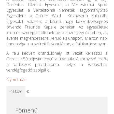
Önkéntes Tűzoltó Egyesület, a Vértestolnai Sport
Egyesület, a Vértestolnai Németek Hagyományőrző
Egyesülete, a Grüner Wald Közhasznú Kulturális
Egyesület, valamint a kitűnő, nagy közkedveltségnek
örvendő Freunde Kapelle zenekar. Az egyesületek
jelentős szerepet töltenek be a közösségi életében, az
évente megrendezésre kerülő Falunapon, Márton napi
ünnepségen, a szüreti felvonuláson, a Falukarácsonyon.
A falu kedvelt kirándulóhely. Itt vezet keresztül a
Gerecse 50 teljesítménytúra útvonala. A környező erdők
a vadászok paradicsoma, melyet a Vadászház
vendégfogadó szolgál ki.
Nyomtatás
< Előző
Főmenü