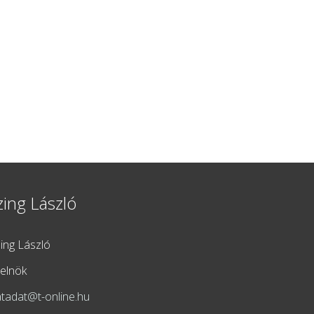
zing László
zing László
lelnök
atadat@t-online.hu