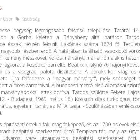
s
r User
Kistérség
ecse hegység legmagasabb fekvésű települése Tatától 14 
ton a Gorba, keleten a Bányahegy által határolt Tardos-
e északi részén fekszik. Lakóinak száma 1674 fő. Terüle
, nagyobb részben erdő. A határában található, vasoxidtól vörös
ori kemény mészkövet, vörös-márványt, már a rómaiak is haszná
irágkorát a középkorban élte. Beatrix királynő 76 hajónyi követ 
i és a visegrádi palota díszítésére. A barokk kor világi és 
zete újra felfedezte a "magyar márványt", mely szépségét t
ett a híres carraraival. A budapesti metró első állomásai szinté
lt márványlapokkal lettek borítva. Tardos szülötte Fekete Lajos
 12. - Budapest, 1969. május 16.) Kossuth díjas turkológus, tör
ráfus, egyetemi tanár, az MTA tagja. - Szülőházában emlékszo
t.
s építészeti érték a falu magját képező, és az 1700-as évek első
radt beépítési szerkezetet őrző Templom tér, mely az úgyn
 udvaros, vagy utcaudvaros beépítési szerkezetet őrzi.