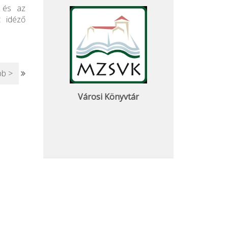
n és az
t idéző
b >
Városi Könyvtár