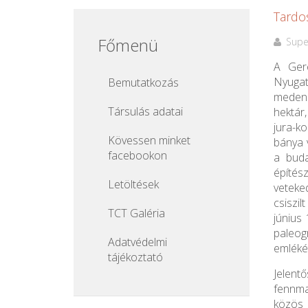
Tardo
Főmenü
Supe
A Ger
Nyuga
Bemutatkozás
medenc
Társulás adatai
hektár
jura-k
Kövessen minket
bánya v
facebookon
a buda
építés
Letöltések
veteked
csiszi
TCT Galéria
június
paleog
Adatvédelmi
emléké
tájékoztató
Jelentő
fennma
közös