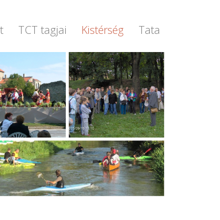
t
TCT tagjai
Kistérség
Tata