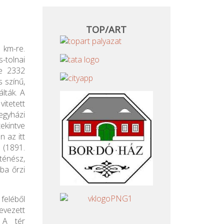
TOP/ART
km-re.
tolnai
te 2332
 színű,
lták. A
vitetett
egyházi
ekintve
n az itt
 (1891.
ténész,
ba őrzi
 feléből
evezett
 A tér