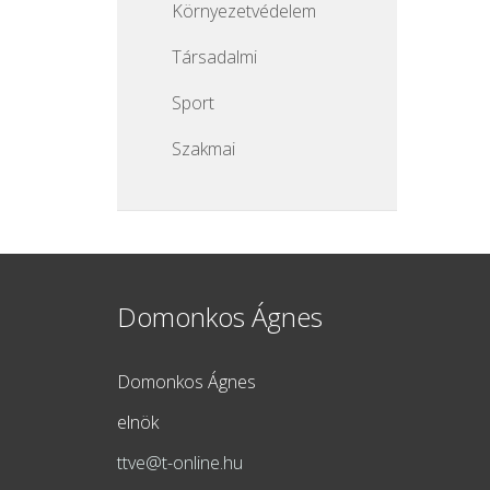
Környezetvédelem
Társadalmi
Sport
Szakmai
Domonkos Ágnes
Domonkos Ágnes
elnök
ttve@t-online.hu