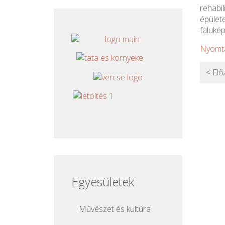
rehabi
épület
falukép
Nyomt
< Elő
Egyesületek
Művészet és kultúra