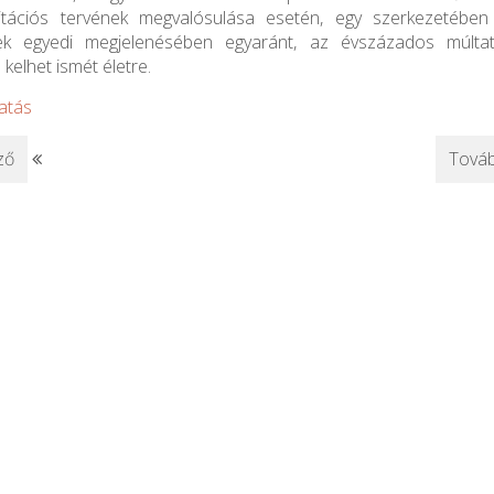
litációs tervének megvalósulása esetén, egy szerkezetébe
ek egyedi megjelenésében egyaránt, az évszázados múlta
 kelhet ismét életre.
atás
ző
Továb