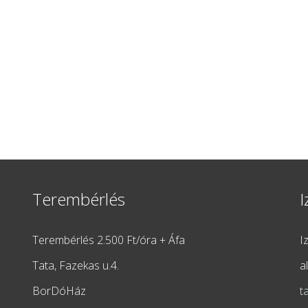
Terembérlés
I
Terembérlés 2.500 Ft/óra + Áfa
I
Tata, Fazekas u.4.
a
BorDóHáz
t