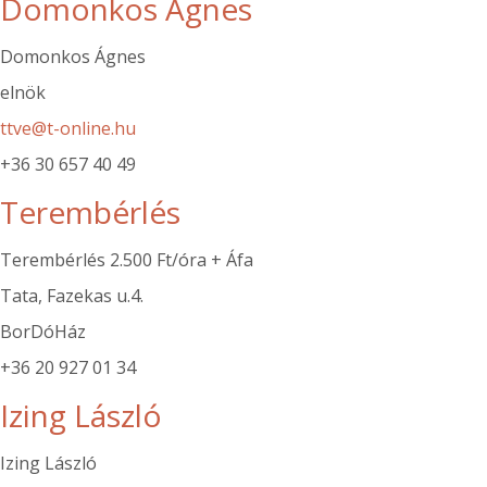
Domonkos Ágnes
Domonkos Ágnes
elnök
ttve@t-online.hu
+36 30 657 40 49
Terembérlés
Terembérlés 2.500 Ft/óra + Áfa
Tata, Fazekas u.4.
BorDóHáz
+36 20 927 01 34
Izing László
Izing László