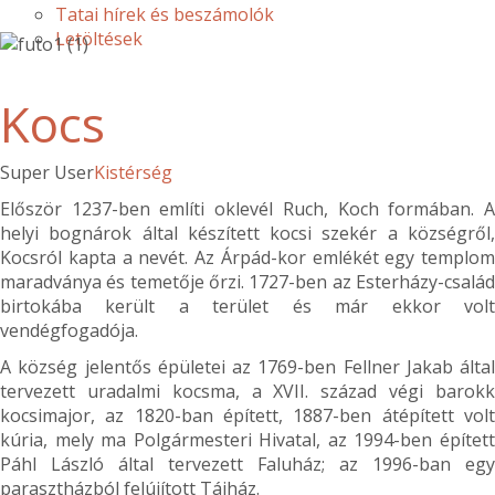
Tatai hírek és beszámolók
Letöltések
Kocs
Super User
Kistérség
Először 1237-ben említi oklevél Ruch, Koch formában. A
helyi bognárok által készített kocsi szekér a községről,
Kocsról kapta a nevét. Az Árpád-kor emlékét egy templom
maradványa és temetője őrzi. 1727-ben az Esterházy-család
birtokába került a terület és már ekkor volt
vendégfogadója.
A község jelentős épületei az 1769-ben Fellner Jakab által
tervezett uradalmi kocsma, a XVII. század végi barokk
kocsimajor, az 1820-ban épített, 1887-ben átépített volt
kúria, mely ma Polgármesteri Hivatal, az 1994-ben épített
Páhl László által tervezett Faluház; az 1996-ban egy
parasztházból felújított Tájház.